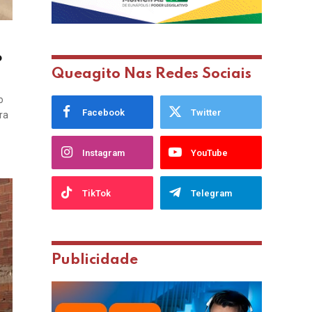
o
Queagito Nas Redes Sociais
o
Facebook
Twitter
ra
Instagram
YouTube
TikTok
Telegram
Publicidade