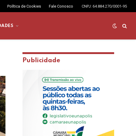
Política de Cookies
Fale Conosco
CNPJ: 64.884.270/0001-95
DADES
Publicidade