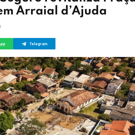
em Arraial d’Ajuda
d
App
Telegram