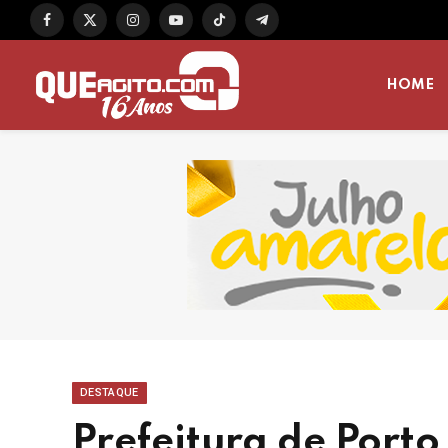
Facebook
X
Instagram
YouTube
TikTok
Telegram
(Twitter)
HOME
DESTAQUE
Prefeitura de Porto