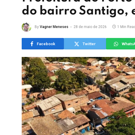
do bairro Santigo, 
By
Vagner Meneses
28 de maio de 2026
1 Min Rea
Facebook
Twitter
Whats