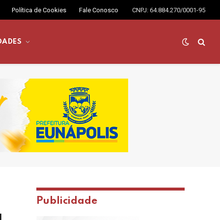
Política de Cookies
Fale Conosco
CNPJ: 64.884.270/0001-95
DADES
Publicidade
a