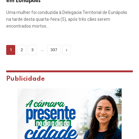
em Eunápolis
Uma mulher foi conduzida à Delegacia Territorial de Eunápolis
na tarde desta quarta-feira (5), após três cães serem
encontrados mortos…
…
Next
1
2
3
337
Publicidade