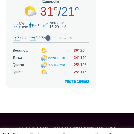
© 2026 Que Agito - Todos os direitos reservados - CNPJ:
64.884.270/0001-95