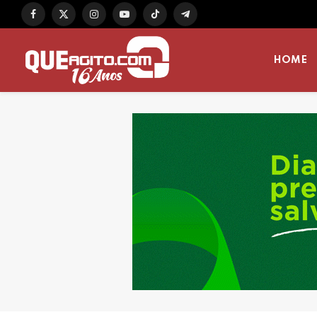
Facebook
X
Instagram
YouTube
TikTok
Telegram
(Twitter)
HOME