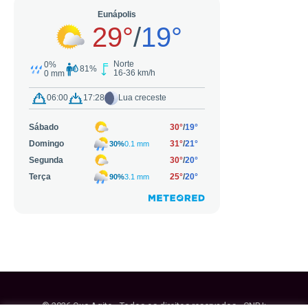
© 2026 Que Agito - Todos os direitos reservados - CNPJ: