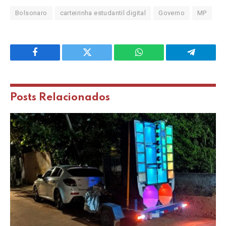
Bolsonaro
carteirinha estudantil digital
Governo
MP
Facebook
Twitter
WhatsApp
Telegram
Posts
Relacionados