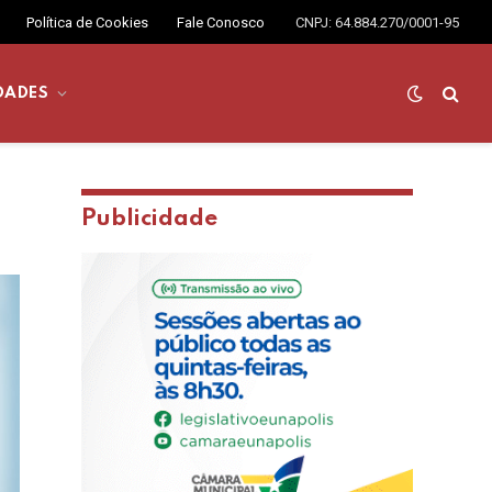
Política de Cookies
Fale Conosco
CNPJ: 64.884.270/0001-95
DADES
Publicidade