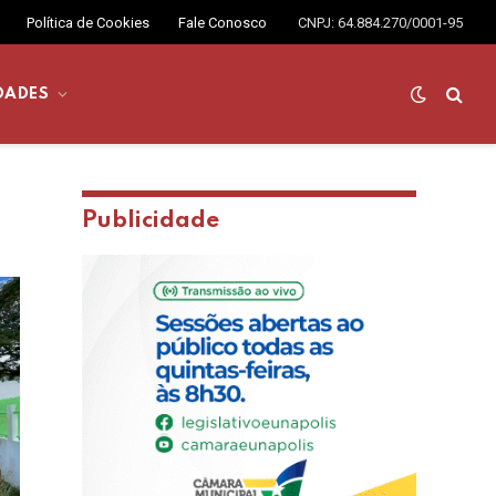
Política de Cookies
Fale Conosco
CNPJ: 64.884.270/0001-95
DADES
Publicidade