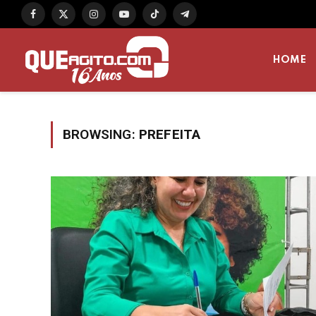
Facebook
X
Instagram
YouTube
TikTok
Telegram
(Twitter)
HOME
BROWSING:
PREFEITA