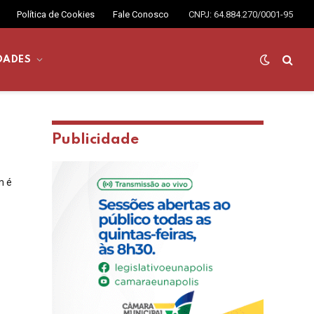
Política de Cookies
Fale Conosco
CNPJ: 64.884.270/0001-95
DADES
Publicidade