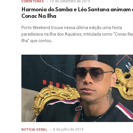
10 de setembro de 2019
COBERTURAS
Harmonia do Samba e Léo Santana animam 
Conac Na Ilha
Porto Weekend trouxe nessa última edição uma festa
paradisíaca na Ilha dos Aquários, intitulada como “Conac Na
Ilha” que contou…
8 de julho de 2019
NOTÍCIA GERAL