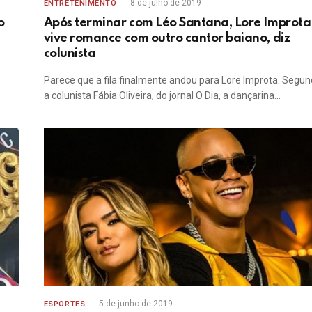
8 de julho de 2019
ENTRETENIMENTO
o
Após terminar com Léo Santana, Lore Improta
vive romance com outro cantor baiano, diz
colunista
Parece que a fila finalmente andou para Lore Improta. Segu
a colunista Fábia Oliveira, do jornal O Dia, a dançarina…
5 de junho de 2019
ESPORTES