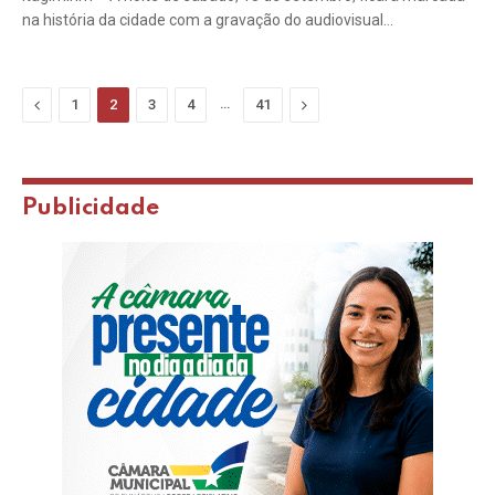
na história da cidade com a gravação do audiovisual…
Previous
…
Next
1
2
3
4
41
Publicidade