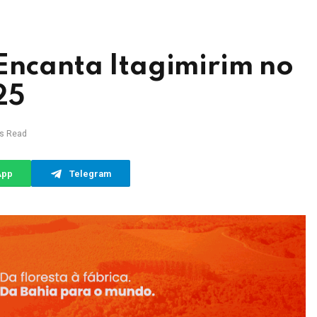
Encanta Itagimirim no
25
ns Read
App
Telegram