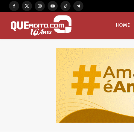
Facebook
X
Instagram
YouTube
TikTok
Telegram
(Twitter)
HOME