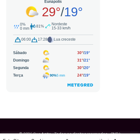
© 2026 Que Agito - Todos os direitos reservados - CNPJ:
64.884.270/0001-95