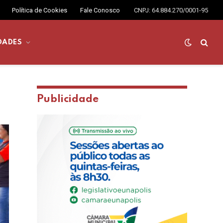
Política de Cookies
Fale Conosco
CNPJ: 64.884.270/0001-95
DADES
Publicidade