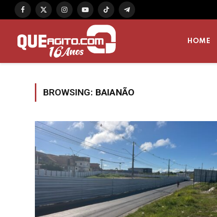
Facebook
X
Instagram
YouTube
TikTok
Telegram
(Twitter)
HOME
BROWSING:
BAIANÃO