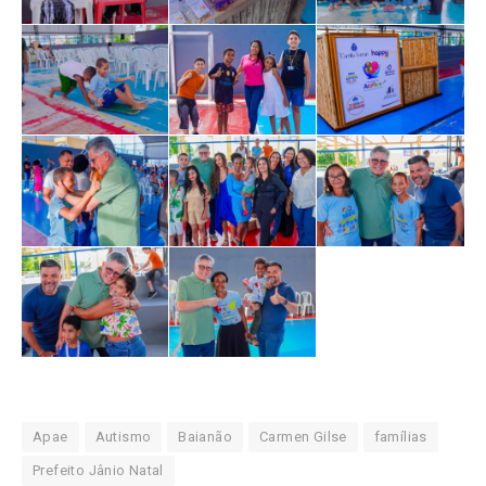
Apae
Autismo
Baianão
Carmen Gilse
famílias
Prefeito Jânio Natal