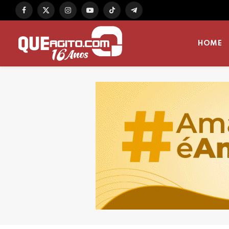
Facebook
X
Instagram
YouTube
TikTok
Telegram
(Twitter)
HOME