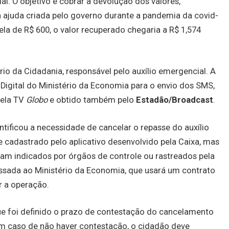
l. O objetivo é cobrar a devolução dos valores,
 ajuda criada pelo governo durante a pandemia da covid-
la de R$ 600, o valor recuperado chegaria a R$ 1,574
io da Cidadania, responsável pelo auxílio emergencial. A
 Digital do Ministério da Economia para o envio dos SMS,
pela TV
Globo
e obtido também pelo
Estadão/Broadcast
.
ificou a necessidade de cancelar o repasse do auxílio
e cadastrado pelo aplicativo desenvolvido pela Caixa, mas
ram indicados por órgãos de controle ou rastreados pela
passada ao Ministério da Economia, que usará um contrato
r a operação.
que foi definido o prazo de contestação do cancelamento
Em caso de não haver contestação, o cidadão deve