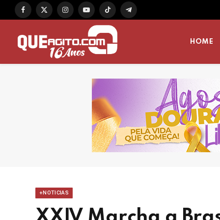
Facebook
X
Instagram
YouTube
TikTok
Telegram
(Twitter)
HOME
+NOTICIAS
XXIV Marcha a Brasí