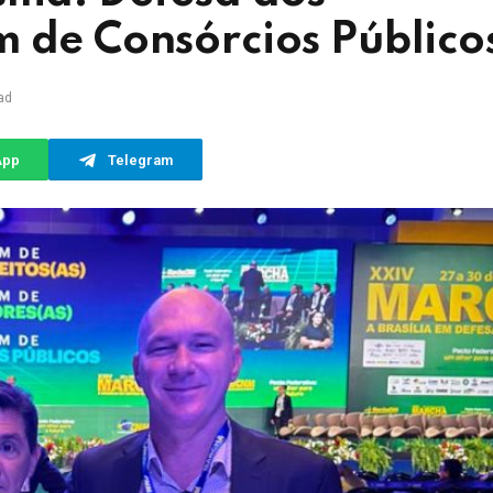
m de Consórcios Público
ad
App
Telegram