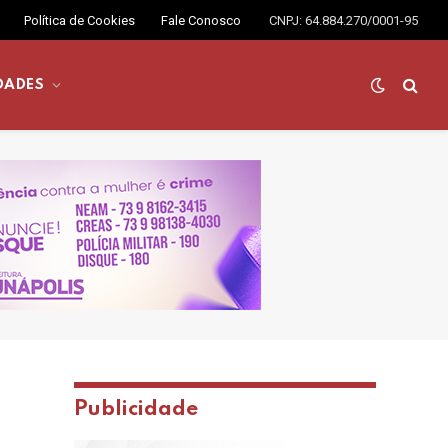
Política de Cookies
Fale Conosco
CNPJ: 64.884.270/0001-95
DADES
Publicidade