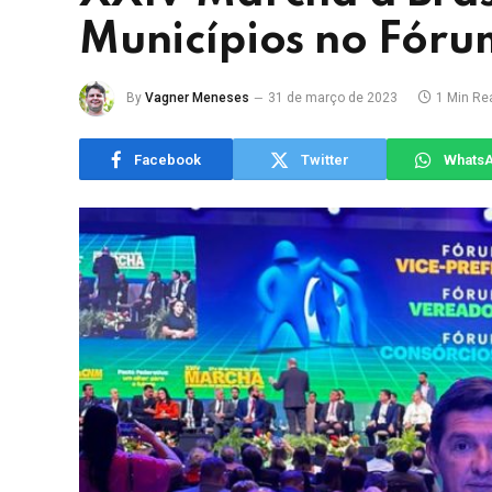
Municípios no Fóru
By
Vagner Meneses
31 de março de 2023
1 Min Re
Facebook
Twitter
Whats