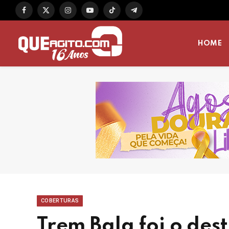
Facebook
X
Instagram
YouTube
TikTok
Telegram
(Twitter)
HOME
COBERTURAS
Trem Bala foi o de