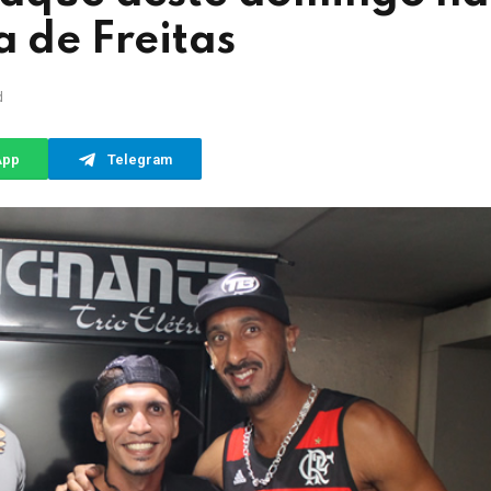
a de Freitas
d
App
Telegram