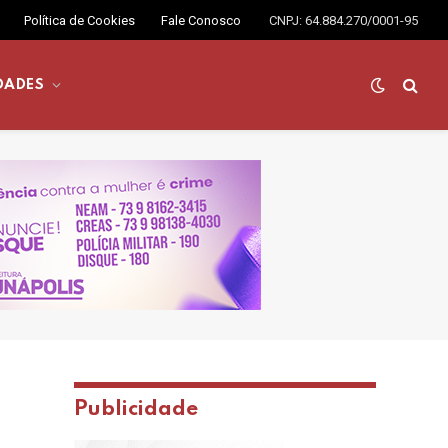
Política de Cookies
Fale Conosco
CNPJ: 64.884.270/0001-95
DADES
Publicidade