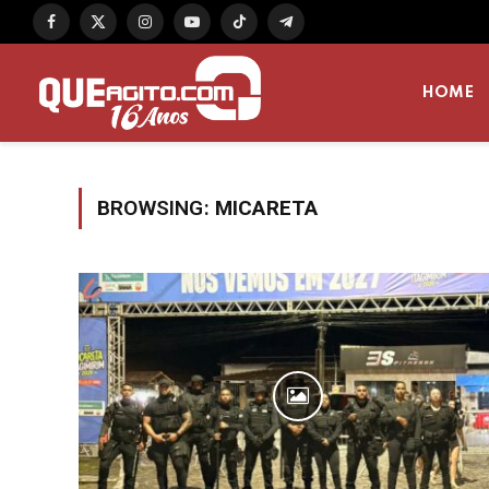
Facebook
X
Instagram
YouTube
TikTok
Telegram
(Twitter)
HOME
BROWSING:
MICARETA