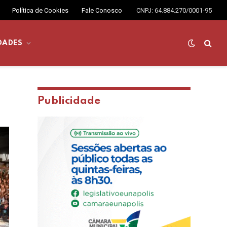
Política de Cookies
Fale Conosco
CNPJ: 64.884.270/0001-95
DADES
Publicidade