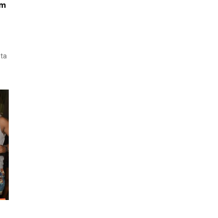
im
eta