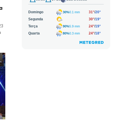
ra
23
a