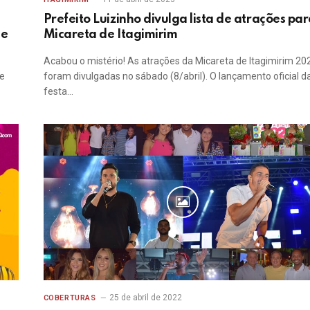
Prefeito Luizinho divulga lista de atrações pa
de
Micareta de Itagimirim
Acabou o mistério! As atrações da Micareta de Itagimirim 20
ve
foram divulgadas no sábado (8/abril). O lançamento oficial d
…
festa…
25 de abril de 2022
COBERTURAS