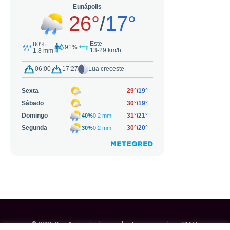
© 2026 Que Agito - Todos os direitos reservados - CNPJ: