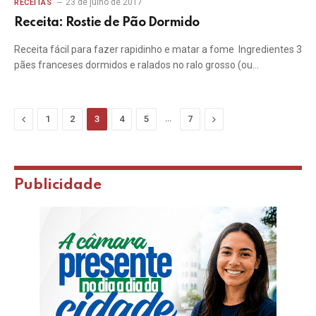
23 de julho de 2017
RECEITAS
Receita: Rostie de Pão Dormido
Receita fácil para fazer rapidinho e matar a fome Ingredientes 3
pães franceses dormidos e ralados no ralo grosso (ou…
Previous
…
Next
1
2
3
4
5
7
Publicidade