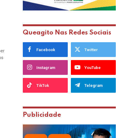
Queagito Nas Redes Sociais
Facebook
Twitter
ber
os
Instagram
YouTube
TikTok
Telegram
Publicidade