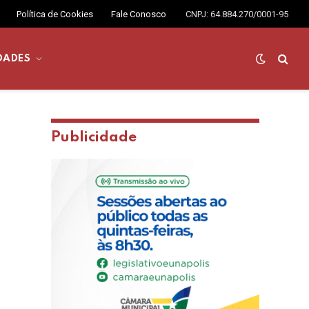
Política de Cookies
Fale Conosco
CNPJ: 64.884.270/0001-95
DADES
Publicidade