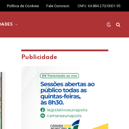
Política de Cookies
Fale Conosco
CNPJ: 64.884.270/0001-95
DADES
Publicidade