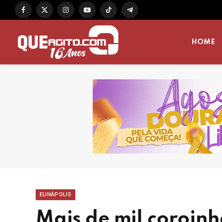
Facebook
X
Instagram
YouTube
TikTok
Telegram
(Twitter)
HOME
EUNÁPOLIS
Mais de mil coroinh