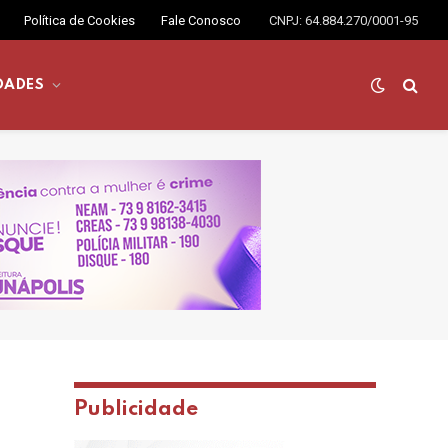
Política de Cookies
Fale Conosco
CNPJ: 64.884.270/0001-95
DADES
Publicidade