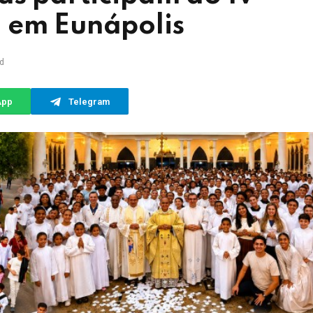
 em Eunápolis
d
App
Telegram