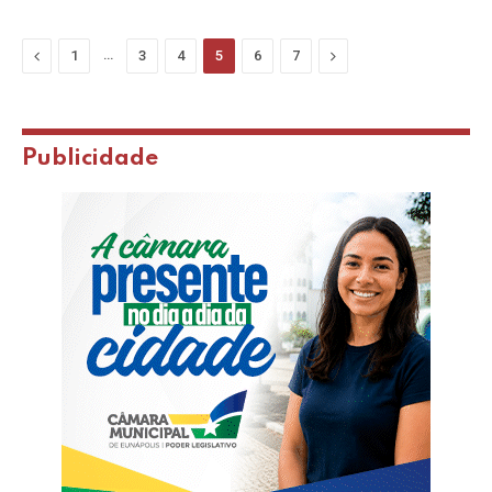
Previous
…
Next
1
3
4
5
6
7
Publicidade