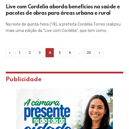
Live com Cordelia aborda benefícios na saúde e
pacotes de obras para áreas urbana e rural
Na noite de quinta-feira (18), a prefeita Cordélia Torres realizou
mais uma edição da “Live com Cordélia”, que tem como…
Previous
…
Next
1
2
3
4
5
6
20
Publicidade