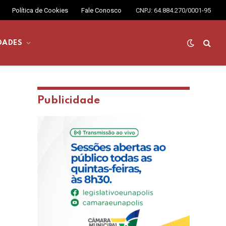
Política de Cookies
Fale Conosco
CNPJ: 64.884.270/0001-95
DADES
Publicidade