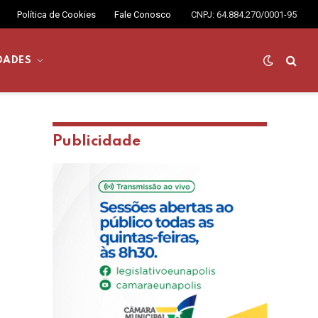
Política de Cookies
Fale Conosco
CNPJ: 64.884.270/0001-95
DADES
Publicidade