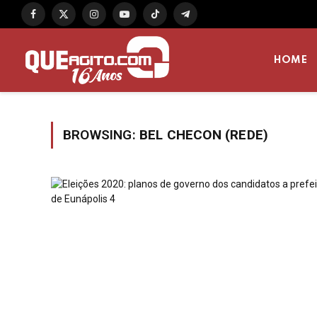
Facebook
X
Instagram
YouTube
TikTok
Telegram
(Twitter)
HOME
BROWSING:
BEL CHECON (REDE)