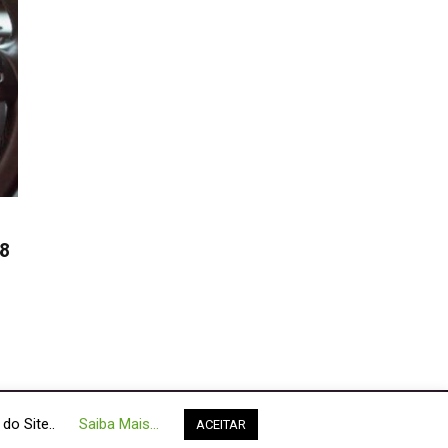
 8
do Site..
Saiba Mais...
Fale Conosco
Política de Cookies
ACEITAR