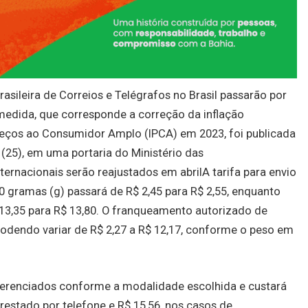
asileira de Correios e Telégrafos no Brasil passarão por
 A medida, que corresponde a correção da inflação
reços ao Consumidor Amplo (IPCA) em 2023, foi publicada
 (25), em uma portaria do Ministério das
ernacionais serão reajustados em abrilA tarifa para envio
20 gramas (g) passará de R$ 2,45 para R$ 2,55, enquanto
13,35 para R$ 13,80. O franqueamento autorizado de
odendo variar de R$ 2,27 a R$ 12,17, conforme o peso em
iferenciados conforme a modalidade escolhida e custará
 prestado por telefone e R$ 15,56, nos casos de