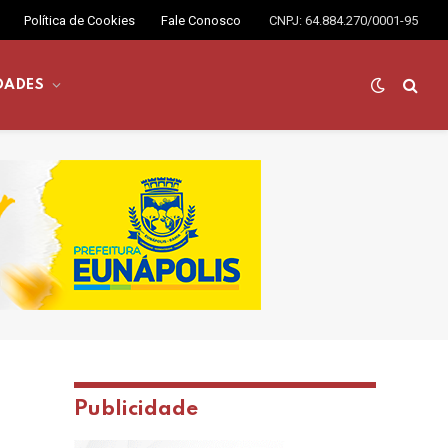
Política de Cookies
Fale Conosco
CNPJ: 64.884.270/0001-95
DADES
Publicidade