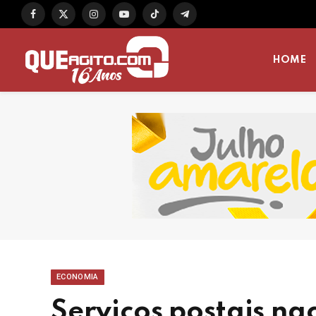
Facebook
X
Instagram
YouTube
TikTok
Telegram
(Twitter)
HOME
ECONOMIA
Serviços postais na