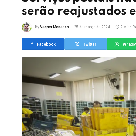
serão reajustados e
By
Vagner Meneses
25 de março de 2024
2 Mins R
Facebook
Twitter
Whats