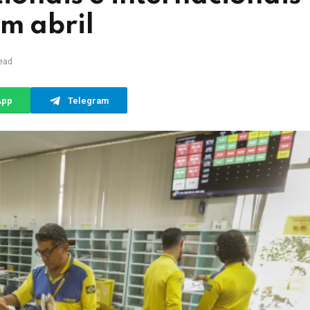
m abril
ead
App
Telegram