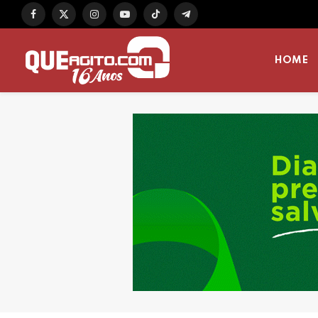
Facebook
X
Instagram
YouTube
TikTok
Telegram
(Twitter)
HOME