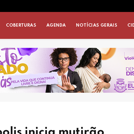
COBERTURAS
AGENDA
NOTÍCIAS GERAIS
CI
olis inicia mutirão