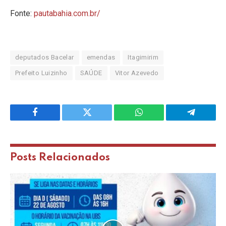
Fonte:
pautabahia.com.br/
deputados Bacelar
emendas
Itagimirim
Prefeito Luizinho
SAÚDE
Vitor Azevedo
Facebook
Twitter
WhatsApp
Telegram
Posts
Relacionados