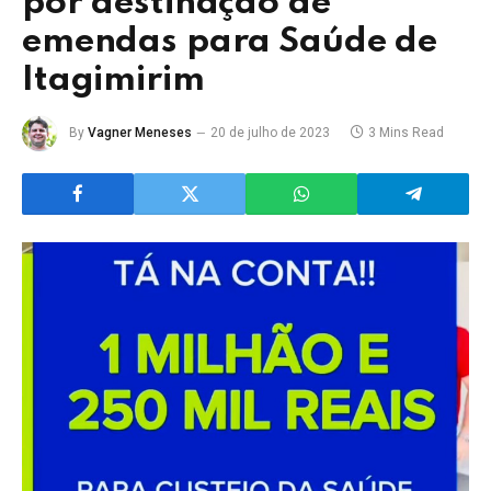
por destinação de
emendas para Saúde de
Itagimirim
By
Vagner Meneses
20 de julho de 2023
3 Mins Read