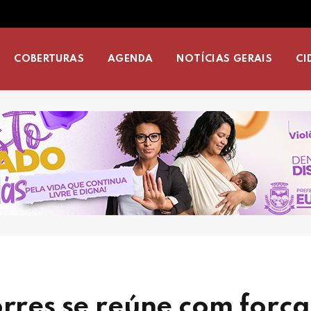
COBERTURAS
AGENDA
NOTÍCIAS GERAIS
CI
orres se reúne com força