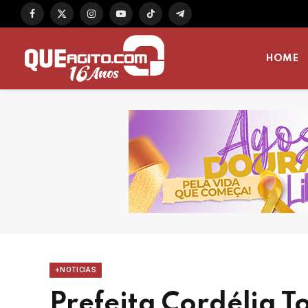
Facebook
X
Instagram
YouTube
TikTok
Telegram
(Twitter)
HOME
+NOTICIAS
Prefeita Cordélia T