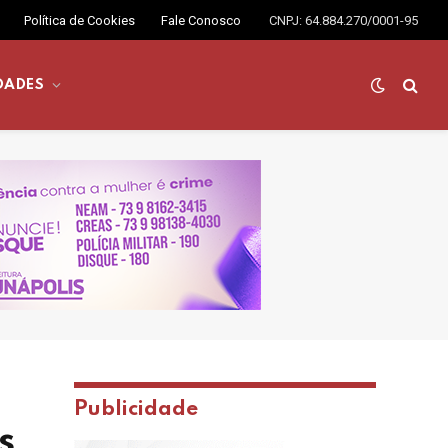
Política de Cookies
Fale Conosco
CNPJ: 64.884.270/0001-95
DADES
Publicidade
s