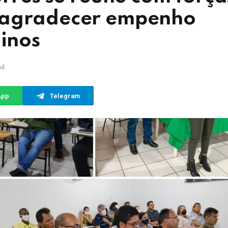
 agradecer empenho
ninos
ad
App
Telegram