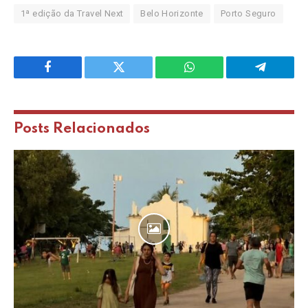
1ª edição da Travel Next
Belo Horizonte
Porto Seguro
Facebook
Twitter
WhatsApp
Telegram
Posts
Relacionados