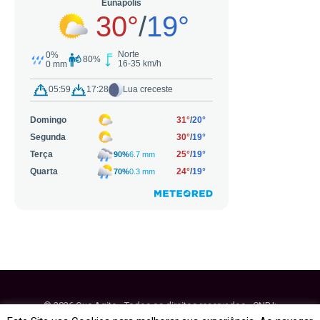
© 2026 Que Agito - Todos os direitos reservados - CNPJ:
64.884.270/0001-95