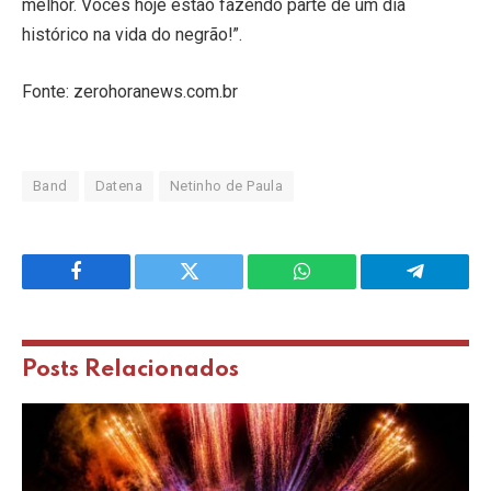
melhor. Vocês hoje estão fazendo parte de um dia
histórico na vida do negrão!”.
Fonte: zerohoranews.com.br
Band
Datena
Netinho de Paula
Facebook
Twitter
WhatsApp
Telegram
Posts
Relacionados