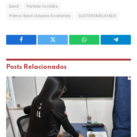
Band
Prefeita Cordélia
Prêmio Band Cidades Excelentes
SUSTENTABILIDADE
Facebook
Twitter
WhatsApp
Telegram
Posts
Relacionados