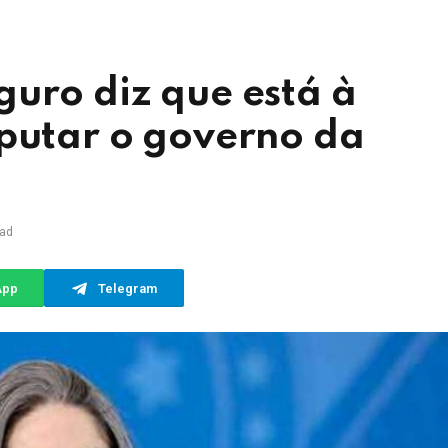
guro diz que está à
sputar o governo da
ead
App
Telegram