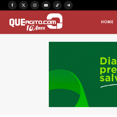
Facebook
X
Instagram
YouTube
TikTok
Telegram
(Twitter)
HOME