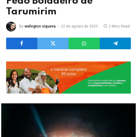
Peão Boiadeiro de
Tarumirim
By
welington siqueira
22 de agosto de 2023
2 Mins Read