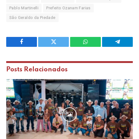
Pablo Martinelli
Prefeito Ozanam Farias
São Geraldo da Piedade
Facebook
Twitter
WhatsApp
Telegram
Posts
Relacionados