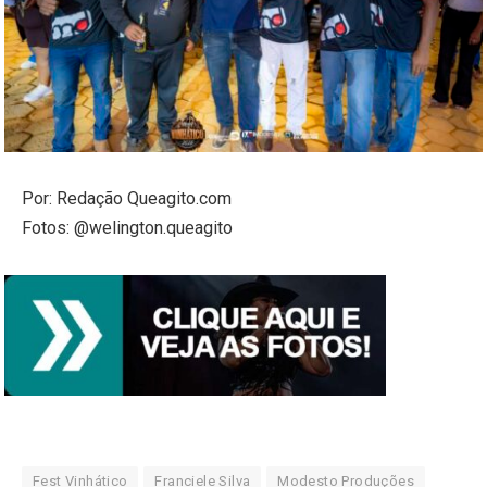
Por: Redação Queagito.com
Fotos: @welington.queagito
Fest Vinhático
Franciele Silva
Modesto Produções