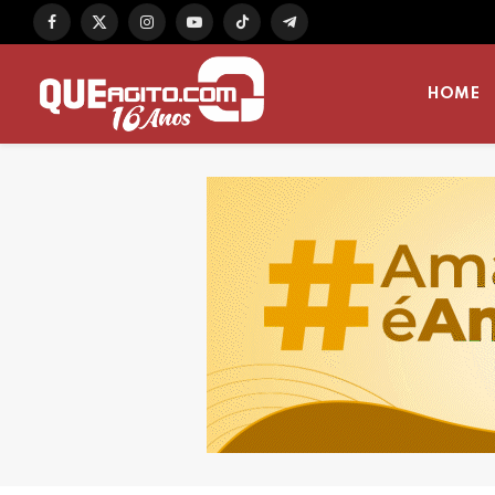
Facebook
X
Instagram
YouTube
TikTok
Telegram
(Twitter)
HOME