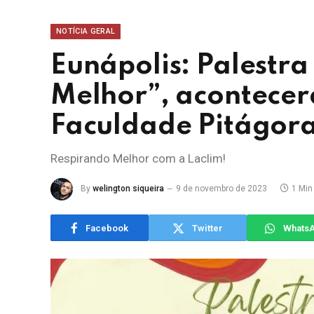
NOTÍCIA GERAL
Eunápolis: Palestra
Melhor”, acontecer
Faculdade Pitágor
Respirando Melhor com a Laclim!
By
welington siqueira
9 de novembro de 2023
1 Min
Facebook
Twitter
Whats