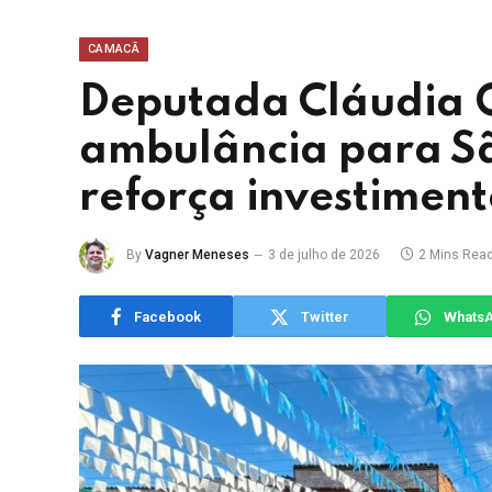
CAMACÃ
Deputada Cláudia O
ambulância para Sã
reforça investimen
By
Vagner Meneses
3 de julho de 2026
2 Mins Rea
Facebook
Twitter
Whats