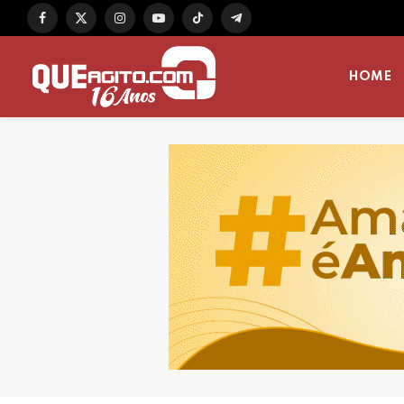
Facebook
X
Instagram
YouTube
TikTok
Telegram
(Twitter)
HOME