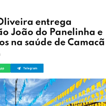
liveira entrega
o João do Panelinha e
tos na saúde de Camacã
d
App
Telegram