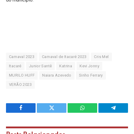
Carnaval 2023
Carnaval de Itacaré 2023
Cris Mel
Itacaré
Junior Santê
Katrina
Kevi Jonny
MURILO HUFF
Naiara Azevedo
Sinho Ferrary
VERÃO 2023
Facebook
Twitter
WhatsApp
Telegram