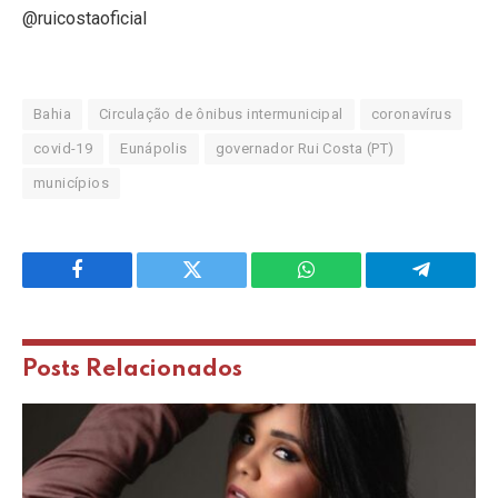
@ruicostaoficial
Bahia
Circulação de ônibus intermunicipal
coronavírus
covid-19
Eunápolis
governador Rui Costa (PT)
municípios
Facebook
Twitter
WhatsApp
Telegram
Posts
Relacionados