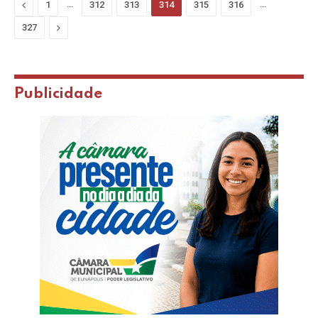
Previous
…
…
1
312
313
314
315
316
Next
327
Publicidade