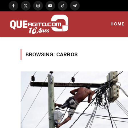
Facebook
X
Instagram
YouTube
TikTok
Telegram
(Twitter)
HOME
BROWSING:
CARROS