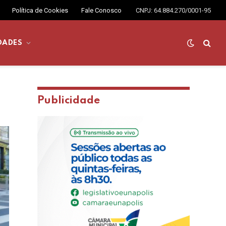
Política de Cookies
Fale Conosco
CNPJ: 64.884.270/0001-95
DADES
Publicidade