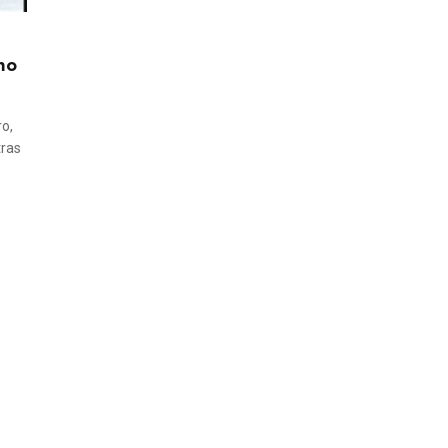
mo
o,
tras