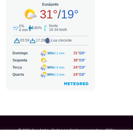
© 2026 Que Agito - Todos os direitos reservados - CNPJ: