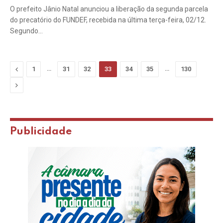
O prefeito Jânio Natal anunciou a liberação da segunda parcela
do precatório do FUNDEF, recebida na última terça-feira, 02/12.
Segundo…
Previous
…
…
1
31
32
33
34
35
130
Next
Publicidade