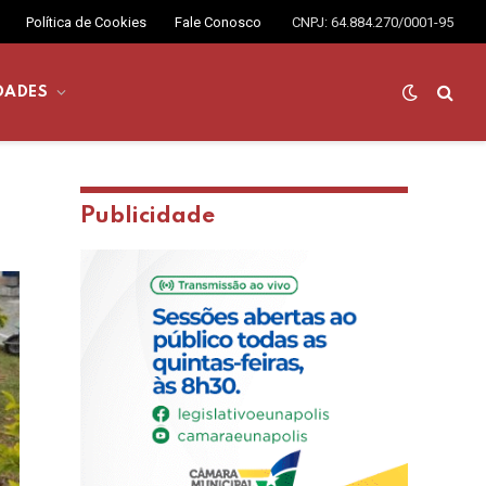
Política de Cookies
Fale Conosco
CNPJ: 64.884.270/0001-95
DADES
Publicidade