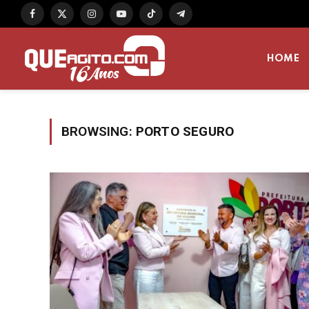
Facebook
X
Instagram
YouTube
TikTok
Telegram
(Twitter)
HOME
BROWSING:
PORTO SEGURO