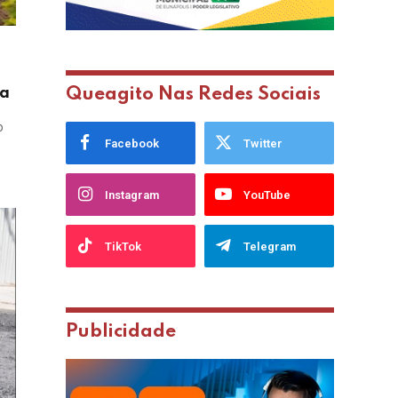
da
Queagito Nas Redes Sociais
o
Facebook
Twitter
Instagram
YouTube
TikTok
Telegram
Publicidade