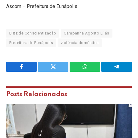
Ascom – Prefeitura de Eunápolis
Blitz de Conscientização
Campanha Agosto Lilás
Prefeitura de Eunápolis
violência doméstica
Facebook
Twitter
WhatsApp
Telegram
Posts
Relacionados