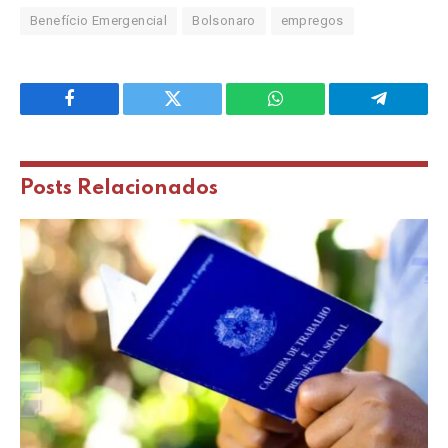
Benefício Emergencial
Bolsonaro
empregos
Facebook
Twitter
WhatsApp
Telegram
Posts
Relacionados