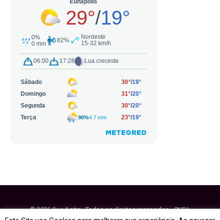
© 2026 Que Agito - Todos os direitos reservados - CNPJ:
64.884.270/0001-95