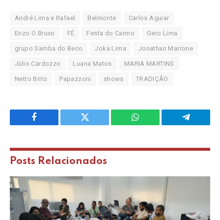
André Lima e Rafael
Belmonte
Carlos Aguiar
Enzo O Bruxo
FÉ
Festa do Carmo
Gero Lima
grupo Samba do Beco
Joka Lima
Jonathan Marrone
Júlio Cardozzo
Luana Matos
MARIA MARTINS
Netto Brito
Papazzoni
shows
TRADIÇÃO
Facebook
Twitter
WhatsApp
Telegram
Posts
Relacionados